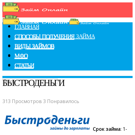
ГЛАВНАЯ
СПОСОБЫ ПОЛУЧЕНИЯ ЗАЙМА
СПОСОБЫ ПОЛУЧЕНИЯ
ВИДЫ ЗАЙМОВ
ВИДЫ ЗАЙМОВ
МФО
МФО
СТАТЬИ
СТАТЬИ
БЫСТРОДЕНЬГИ
313 Просмотров
3 Понравилось
Срок займа
: 1-