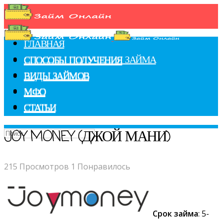
ГЛАВНАЯ
СПОСОБЫ ПОЛУЧЕНИЯ ЗАЙМА
СПОСОБЫ ПОЛУЧЕНИЯ
ВИДЫ ЗАЙМОВ
ВИДЫ ЗАЙМОВ
МФО
МФО
СТАТЬИ
СТАТЬИ
JOY MONEY (ДЖОЙ МАНИ)
215 Просмотров
1 Понравилось
Срок займа
: 5-