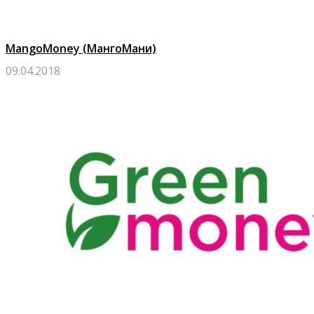
MangoMoney (МангоМани)
09.04.2018