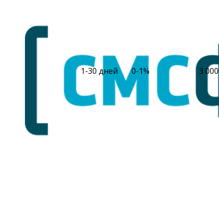
1-30 дней
0-1%
3 000