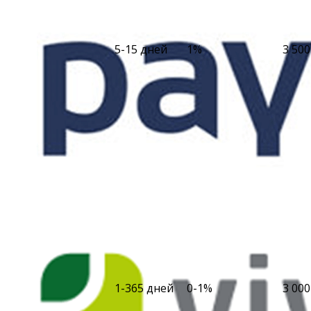
5-15 дней
1%
3 500
1-365 дней
0-1%
3 000