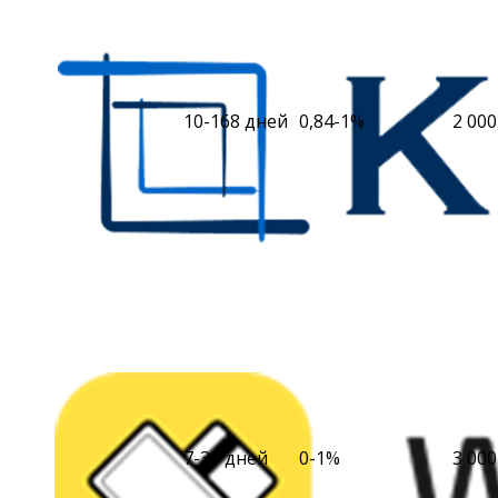
10-168 дней
0,84-1%
2 000
7-30 дней
0-1%
3 000