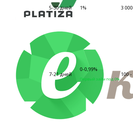
5-30 дней
1%
3 000
0-0,99%
7-21 дней
100 -
Первый займ под 0%