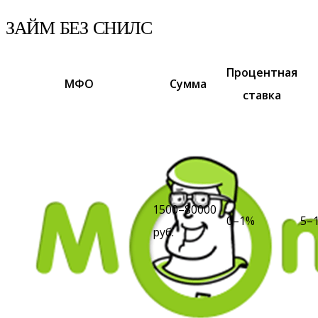
ЗАЙМ БЕЗ СНИЛС
Процентная
МФО
Сумма
ставка
1500–80000
0–1%
5–
руб.