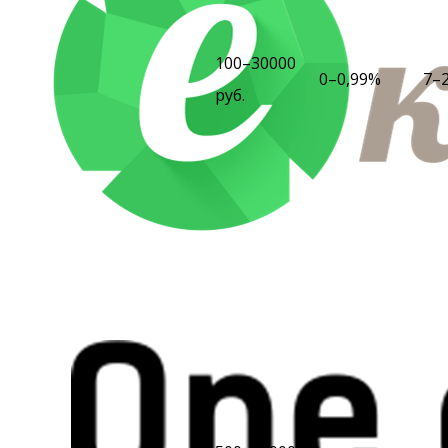
100–30000
0–0,99%
7–
руб.